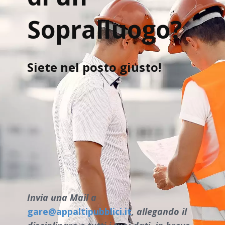
Sopralluogo?
Siete nel posto giusto!
Invia una Mail a
gare@appaltipubblici.it
, allegando il