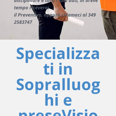
disciplinare e tutti i tuoi dati, in breve
tempo riceverai
il Preventivo, oppure chiamaci al 349
2583747
Specializza
ti in
Sopralluog
hi e
preseVisio